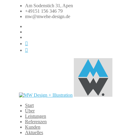
Zum
Am Sodenstich 31, Apen
Inhalt
+49151 156 346 79
springen
mw@mwehe-design.de
fb
instagram
linkedin
xing
dasauge
Start
MW
Über
Design
Leistungen
+
Referenzen
Illustration
Kunden
Aktuelles