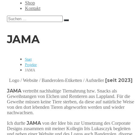
Grafikdesign,
Shop
Webdesign,
Kontakt
Print,
Suchen
Marketing,
Suchen
nach:
Mediengestaltung
JAMA
Start
Projekte
JAMA
[seit 2023]
Logo / Website / Banderolen-Etiketten / Aufsteller
JAMA
vertreibt nachhaltige Tiernahrung bzw. Snacks als
Geweihstangen von Elchen und Rentieren aus Lappland. Für die
Geweihe müssen keine Tiere sterben, da diese auf natürliche Weise
von den dort lebenden Tieren abgeworfen werden und wieder
nachwachsen.
JAMA
Ich durfte
von der Idee bis zur Umsetzung des Corporate
Designs zusammen mit meiner Kollegin Iris Lukasczyk begleiten
und neben einer Website und des Logos auch Banderolen, diverse