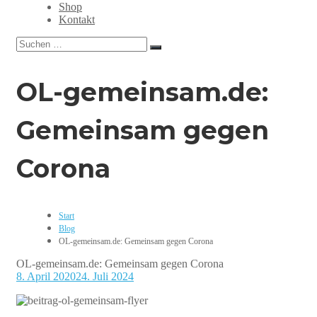
Grafikdesign,
Shop
Webdesign,
Kontakt
Print,
Suchen
Marketing,
Suchen
nach:
Mediengestaltung
OL-gemeinsam.de:
Gemeinsam gegen
Corona
Start
Blog
OL-gemeinsam.de: Gemeinsam gegen Corona
OL-gemeinsam.de: Gemeinsam gegen Corona
8. April 2020
24. Juli 2024