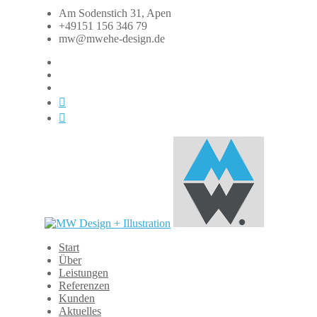
Zum
Am Sodenstich 31, Apen
Inhalt
+49151 156 346 79
springen
mw@mwehe-design.de
fb
instagram
linkedin
xing
dasauge
Start
MW
Über
Design
Leistungen
+
Referenzen
Illustration
Kunden
Aktuelles