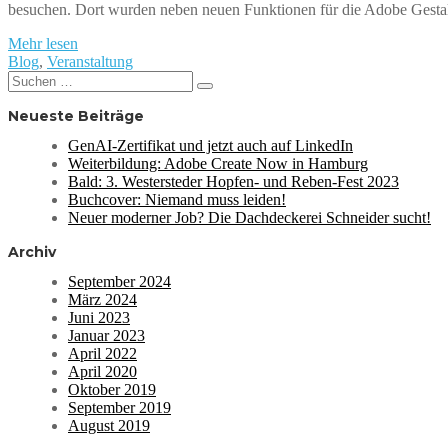
besuchen. Dort wurden neben neuen Funktionen für die Adobe Gest
Mehr lesen
Blog
,
Veranstaltung
Suchen
Suchen
nach:
Neueste Beiträge
GenAI-Zertifikat und jetzt auch auf LinkedIn
Weiterbildung: Adobe Create Now in Hamburg
Bald: 3. Westersteder Hopfen- und Reben-Fest 2023
Buchcover: Niemand muss leiden!
Neuer moderner Job? Die Dachdeckerei Schneider sucht!
Archiv
September 2024
März 2024
Juni 2023
Januar 2023
April 2022
April 2020
Oktober 2019
September 2019
August 2019