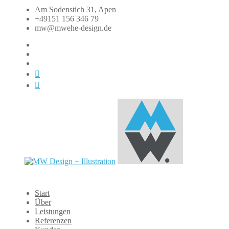
Zum
Am Sodenstich 31, Apen
Inhalt
+49151 156 346 79
springen
mw@mwehe-design.de
fb
instagram
linkedin
xing
dasauge
MW
Start
Design
Über
+
Leistungen
Illustration
Referenzen