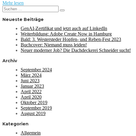
Mehr lesen
Suchen
Suchen
nach:
Neueste Beiträge
GenAI-Zertifikat und jetzt auch auf LinkedIn
Weiterbildung: Adobe Create Now in Hamburg
Bald: 3. Westersteder Hopfen- und Reben-Fest 2023
Buchcover: Niemand muss leiden!
Neuer moderner Job? Die Dachdeckerei Schneider sucht!
Archiv
September 2024
März 2024
Juni 2023
Januar 2023
April 2022
April 2020
Oktober 2019
September 2019
August 2019
Kategorien
Allgemein