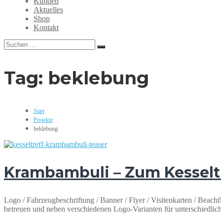
Kunden
Grafikdesign,
Aktuelles
Webdesign,
Shop
Print,
Kontakt
Marketing,
Mediengestaltung
Suchen
Suchen
nach:
Tag:
beklebung
Start
Projekte
beklebung
Krambambuli – Zum Kesselt
Logo / Fahrzeugbeschriftung / Banner / Flyer / Visitenkarten / Beach
betreuen und neben verschiedenen Logo-Varianten für unterschiedli