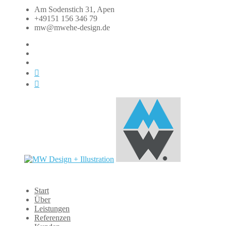
Zum
Am Sodenstich 31, Apen
Inhalt
+49151 156 346 79
springen
mw@mwehe-design.de
fb
instagram
linkedin
xing
dasauge
MW
Start
Design
Über
+
Leistungen
Illustration
Referenzen