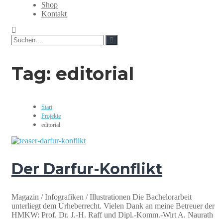
Grafikdesign,
Shop
Webdesign,
Kontakt
Print,
Marketing,
Suchen
Mediengestaltung
Suchen
nach:
Tag:
editorial
Start
Projekte
editorial
Der Darfur-Konflikt
Magazin / Infografiken / Illustrationen Die Bachelorarbeit
unterliegt dem Urheberrecht. Vielen Dank an meine Betreuer der
HMKW: Prof. Dr. J.-H. Raff und Dipl.-Komm.-Wirt A. Naurath