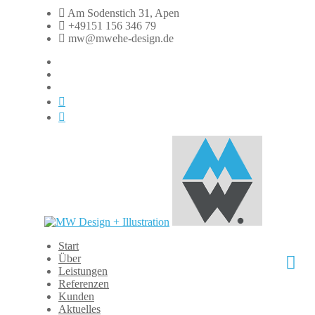
Zum
Am Sodenstich 31, Apen
Inhalt
+49151 156 346 79
springen
mw@mwehe-design.de
fb
instagram
linkedin
xing
dasauge
Start
MW
Über
Design
Leistungen
+
Referenzen
Illustration
Kunden
Aktuelles