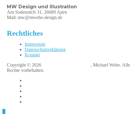
MW Design und Illustration
Am Sodenstich 31, 26689 Apen
Mail: mw@mwehe-design.de
Rechtliches
Impressum
Datenschutzerklärung
Kontakt
Copyright © 2026
MW Design + Illustration
, Michael Wehe. Alle
Rechte vorbehalten.
fb
instagram
linkedin
xing
dasauge