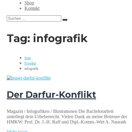
Grafikdesign,
Shop
Webdesign,
Kontakt
Print,
Suchen
Marketing,
Suchen
nach:
Mediengestaltung
Tag:
infografik
Start
Projekte
infografik
Der Darfur-Konflikt
Magazin / Infografiken / Illustrationen Die Bachelorarbeit
unterliegt dem Urheberrecht. Vielen Dank an meine Betreuer der
HMKW: Prof. Dr. J.-H. Raff und Dipl.-Komm.-Wirt A. Naurath
Mehr lesen