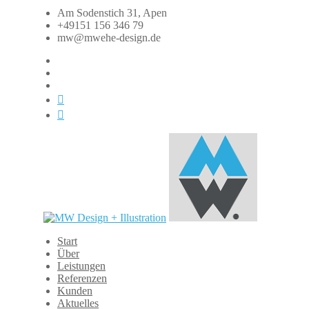
Zum
Am Sodenstich 31, Apen
Inhalt
+49151 156 346 79
springen
mw@mwehe-design.de
fb
instagram
linkedin
xing
dasauge
Start
MW
Über
Design
Leistungen
+
Referenzen
Illustration
Kunden
Aktuelles