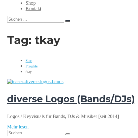
Grafikdesign,
Shop
Webdesign,
Kontakt
Print,
Suchen
Marketing,
Suchen
nach:
Mediengestaltung
Tag:
tkay
Start
Projekte
tkay
diverse Logos (Bands/DJs)
Logos / Keyvisuals für Bands, DJs & Musiker [seit 2014]
Mehr lesen
Suchen
Suchen
nach: