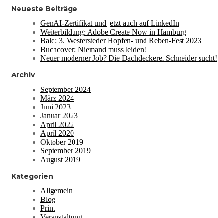
Neueste Beiträge
GenAI-Zertifikat und jetzt auch auf LinkedIn
Weiterbildung: Adobe Create Now in Hamburg
Bald: 3. Westersteder Hopfen- und Reben-Fest 2023
Buchcover: Niemand muss leiden!
Neuer moderner Job? Die Dachdeckerei Schneider sucht!
Archiv
September 2024
März 2024
Juni 2023
Januar 2023
April 2022
April 2020
Oktober 2019
September 2019
August 2019
Kategorien
Allgemein
Blog
Print
Veranstaltung