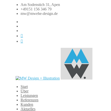
Zum
Am Sodenstich 31, Apen
Inhalt
+49151 156 346 79
springen
mw@mwehe-design.de
fb
instagram
linkedin
xing
dasauge
Start
MW
Über
Design
Leistungen
+
Referenzen
Illustration
Kunden
Aktuelles