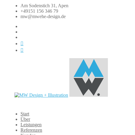
Zum
Am Sodenstich 31, Apen
Inhalt
+49151 156 346 79
springen
mw@mwehe-design.de
fb
instagram
linkedin
xing
dasauge
MW
Start
Design
Über
+
Leistungen
Illustration
Referenzen