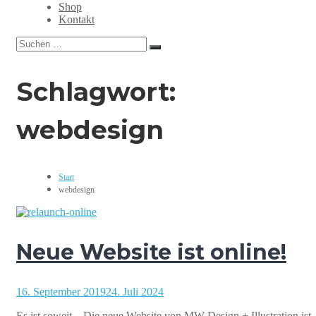
Grafikdesign,
Shop
Webdesign,
Kontakt
Print,
Suchen
Marketing,
Suchen
nach:
Mediengestaltung
Schlagwort:
webdesign
Start
webdesign
Neue Website ist online!
16. September 2019
24. Juli 2024
Es ist soweit – Die neue Website von MW Design + Illustration ist