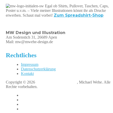
Egal ob Shirts, Pullover, Taschen, Caps,
Poster u.v.m. – Viele meiner Illustrationen könnt ihr als Drucke
Zum Spreadshirt-Shop
erwerben. Schaut mal vorbei!
MW Design und Illustration
Am Sodenstich 31, 26689 Apen
Mail: mw@mwehe-design.de
Rechtliches
Impressum
Datenschutzerklärung
Kontakt
Copyright © 2026
MW Design + Illustration
, Michael Wehe. Alle
Rechte vorbehalten.
fb
instagram
linkedin
xing