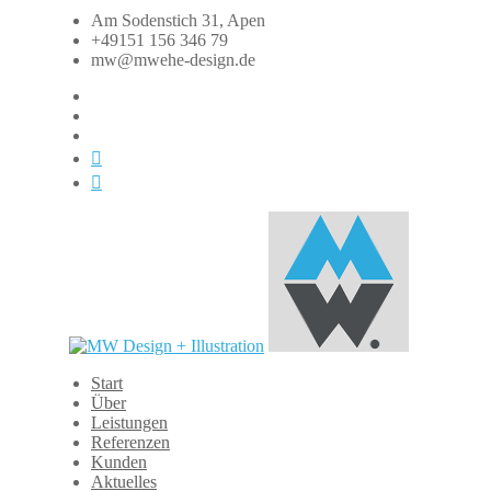
Zum
Am Sodenstich 31, Apen
Inhalt
+49151 156 346 79
springen
mw@mwehe-design.de
fb
instagram
linkedin
xing
dasauge
Start
MW
Über
Design
Leistungen
+
Referenzen
Illustration
Kunden
Aktuelles