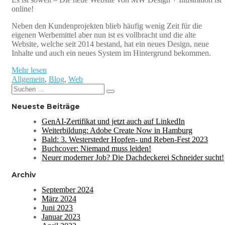
online!
Neben den Kundenprojekten blieb häufig wenig Zeit für die
eigenen Werbemittel aber nun ist es vollbracht und die alte
Website, welche seit 2014 bestand, hat ein neues Design, neue
Inhalte und auch ein neues System im Hintergrund bekommen.
Mehr lesen
Allgemein
,
Blog
,
Web
Suchen
Suchen
nach:
Neueste Beiträge
GenAI-Zertifikat und jetzt auch auf LinkedIn
Weiterbildung: Adobe Create Now in Hamburg
Bald: 3. Westersteder Hopfen- und Reben-Fest 2023
Buchcover: Niemand muss leiden!
Neuer moderner Job? Die Dachdeckerei Schneider sucht!
Archiv
September 2024
März 2024
Juni 2023
Januar 2023