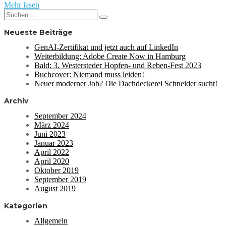
Mehr lesen
Suchen
Suchen
nach:
Neueste Beiträge
GenAI-Zertifikat und jetzt auch auf LinkedIn
Weiterbildung: Adobe Create Now in Hamburg
Bald: 3. Westersteder Hopfen- und Reben-Fest 2023
Buchcover: Niemand muss leiden!
Neuer moderner Job? Die Dachdeckerei Schneider sucht!
Archiv
September 2024
März 2024
Juni 2023
Januar 2023
April 2022
April 2020
Oktober 2019
September 2019
August 2019
Kategorien
Allgemein