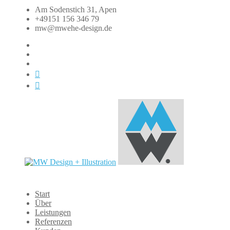
Zum
Am Sodenstich 31, Apen
Inhalt
+49151 156 346 79
springen
mw@mwehe-design.de
fb
instagram
linkedin
xing
dasauge
MW
Start
Design
Über
+
Leistungen
Illustration
Referenzen