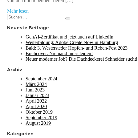
von den dort lebenden Tieren […]
Mehr lesen
Suchen
Suchen
nach:
Neueste Beiträge
GenAI-Zertifikat und jetzt auch auf LinkedIn
Weiterbildung: Adobe Create Now in Hamburg
Bald: 3. Westersteder Hopfen- und Reben-Fest 2023
Buchcover: Niemand muss leiden!
Neuer moderner Job? Die Dachdeckerei Schneider sucht!
Archiv
September 2024
März 2024
Juni 2023
Januar 2023
April 2022
April 2020
Oktober 2019
September 2019
August 2019
Kategorien