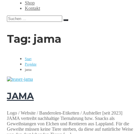
Grafikdesign,
Shop
Webdesign,
Kontakt
Print,
Suchen
Marketing,
Suchen
nach:
Mediengestaltung
Tag:
jama
Start
Projekte
jama
JAMA
Logo / Website / Banderolen-Etiketten / Aufsteller [seit 2023]
JAMA vertreibt nachhaltige Tiernahrung bzw. Snacks als
Geweihstangen von Elchen und Rentieren aus Lappland. Für die
Geweihe müssen keine Tiere sterben, da diese auf natürliche Weise