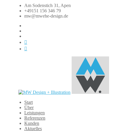
Zum
Am Sodenstich 31, Apen
Inhalt
+49151 156 346 79
springen
mw@mwehe-design.de
fb
instagram
linkedin
xing
dasauge
Start
MW
Über
Design
Leistungen
+
Referenzen
Illustration
Kunden
Aktuelles